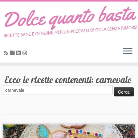
Skip
to
content
Ecco le ricette contenenti:
carnevale
Ricerca
per: