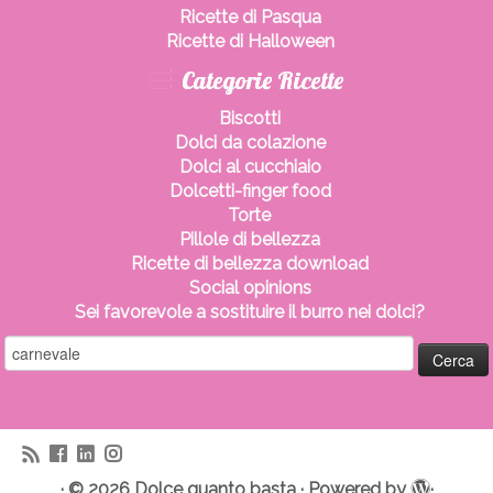
Ricette di Pasqua
Ricette di Halloween
Categorie Ricette
Biscotti
Dolci da colazione
Dolci al cucchiaio
Dolcetti-finger food
Torte
Pillole di bellezza
Ricette di bellezza download
Social opinions
Sei favorevole a sostituire il burro nei dolci?
Ricerca
per:
·
© 2026
Dolce quanto basta
·
Powered by
·