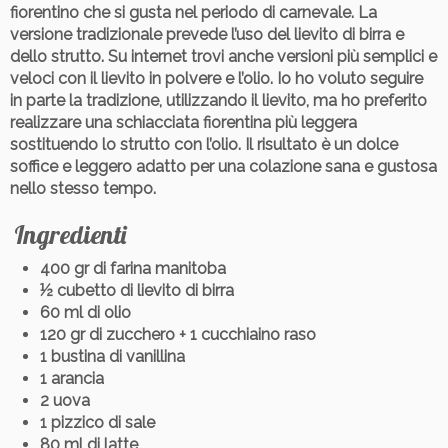
fiorentino che si gusta nel periodo di carnevale
. La
versione tradizionale prevede l’uso del lievito di birra e
dello strutto. Su internet trovi anche versioni più semplici e
veloci con il lievito in polvere e l’olio. Io ho voluto seguire
in parte la tradizione, utilizzando il lievito, ma ho preferito
realizzare una schiacciata fiorentina più leggera
sostituendo lo strutto con l’olio. Il risultato è un dolce
soffice e leggero adatto per una colazione sana e gustosa
nello stesso tempo.
Ingredienti
400 gr di farina manitoba
½ cubetto di lievito di birra
60 ml di olio
120 gr di zucchero + 1 cucchiaino raso
1 bustina di vanillina
1 arancia
2 uova
1 pizzico di sale
80 ml di latte