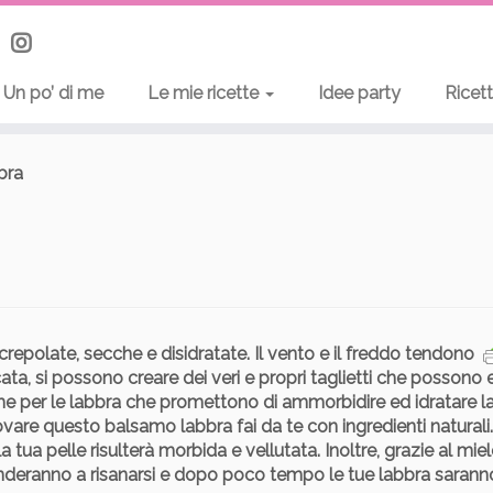
Un po’ di me
Le mie ricette
Idee party
Ricet
bra
repolate, secche e disidratate. Il vento e il freddo tendono
cata, si possono creare dei veri e propri taglietti che possono 
me per le labbra che promettono di ammorbidire ed idratare la
ovare questo balsamo labbra fai da te con ingredienti naturali.
la tua pelle risulterà morbida e vellutata
. Inoltre, grazie al mie
tenderanno a risanarsi e dopo poco tempo le tue labbra sarann