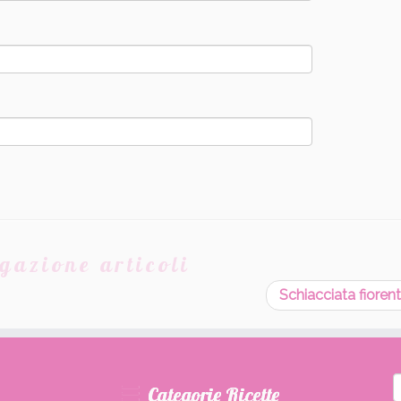
gazione articoli
Schiacciata fioren
R
Categorie Ricette