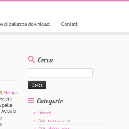
te di bellezza download
Contatti
Cerca
Ricerca
per:
Stampa
essere
Categorie
 pelle
 Avrai la
Biscotti
le
Dolci da colazione
o
Dolci al cucchiaio