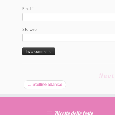
Email
*
Sito web
Navi
←
Stelline all’anice
Ricette delle feste