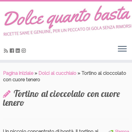
Skip
to
content
Pagina iniziale
»
Dolci al cucchiaio
»
Tortino al cioccolato
con cuore tenero
Tortino al cioccolato con cuore
tenero
Un piccolo concentrato di bontà. Il tortino al
Stampa