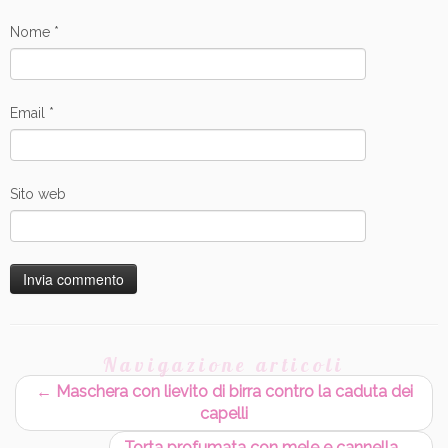
Nome
*
Email
*
Sito web
Navigazione articoli
←
Maschera con lievito di birra contro la caduta dei
capelli
Torta profumata con mele e cannella
→