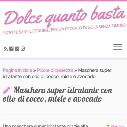
Skip
to
content
Pagina iniziale
»
Pillole di bellezza
»
Maschera super
idratante con olio di cocco, miele e avocado
Maschera super idratante con
olio di cocco, miele e avocado
Una maschera super idratante
grazie alla
Stampa