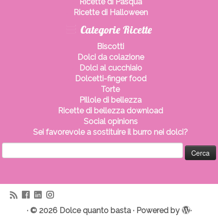
Ricette di Pasqua
Ricette di Halloween
Categorie Ricette
Biscotti
Dolci da colazione
Dolci al cucchiaio
Dolcetti-finger food
Torte
Pillole di bellezza
Ricette di bellezza download
Social opinions
Sei favorevole a sostituire il burro nei dolci?
Ricerca
per:
·
© 2026
Dolce quanto basta
·
Powered by
·