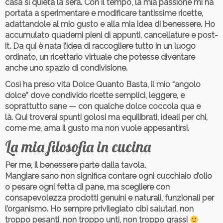
casa si quieta la sera. Con il tempo, la mia passione mi ha
portata a sperimentare e modificare tantissime ricette,
adattandole al mio gusto e alla mia idea di benessere. Ho
accumulato quaderni pieni di appunti, cancellature e post-
it. Da qui è nata l’idea di raccogliere tutto in un luogo
ordinato, un ricettario virtuale che potesse diventare
anche uno spazio di condivisione.
Così ha preso vita
Dolce Quanto Basta
, il mio “angolo
dolce” dove condivido ricette semplici, leggere, e
soprattutto sane — con qualche dolce coccola qua e
là. Qui troverai
spunti golosi ma equilibrati,
ideali per chi,
come me, ama il gusto ma non vuole appesantirsi.
La mia filosofia in cucina
Per me, il benessere parte dalla tavola.
Mangiare sano non significa contare ogni cucchiaio d’olio
o pesare ogni fetta di pane, ma
scegliere con
consapevolezza
prodotti genuini e naturali, funzionali per
l’organismo.
Ho sempre privilegiato cibi salutari, non
troppo pesanti, non troppo unti, non troppo grassi