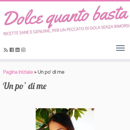
Skip
to
content
Pagina iniziale
»
Un po’ di me
Un po’ di me