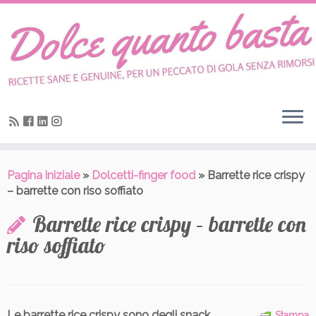
Skip
to
content
Pagina iniziale
»
Dolcetti-finger food
»
Barrette rice crispy
– barrette con riso soffiato
Barrette rice crispy – barrette con
riso soffiato
Le barrette rice crispy sono degli snack
Stampa