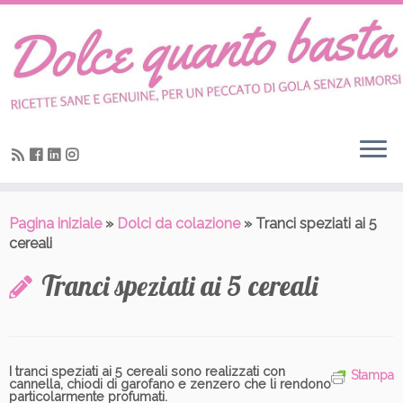
Skip
to
content
Pagina iniziale
»
Dolci da colazione
»
Tranci speziati ai 5
cereali
Tranci speziati ai 5 cereali
I tranci speziati ai 5 cereali sono realizzati con
Stampa
cannella, chiodi di garofano e zenzero che li rendono
particolarmente profumati.