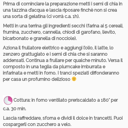
Prima di cominciare la preparazione metti i semi di chia in
una tazzina d’acqua e lascia riposare finchè non si crea
una sorta di gelatina (ci vorrà c.a. 1h).
Metti in una terrina gli ingredienti secchi (farina ai 5 cereali,
frumina, zucchero, cannella, chiodi di garofano, lievito,
bicarbonato e granella di nocciole).
Aziona il frullatore elettrico e aggiungi l’olio, il latte, lo
zenzero grattugiato e i semi di chia che si saranno
addensati. Continua a frullare per qualche minuto. Versa il
composto in una teglia da plumcake imburrata e
infarinata e metti in forno. I tranci speziati diffonderanno
per casa un profumino delizioso
Cottura
: in forno ventilato preriscaldato a 180° per
c.a. 30 min.
Lascia raffreddare, sforna e dividi il dolce in trancetti. Puoi
cospargerli con zucchero a velo.