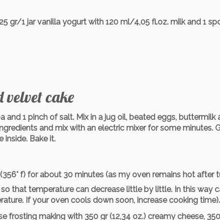
25 gr/1 jar vanilla yogurt with 120 ml/4,05 fl.oz. milk and 1 s
 velvet cake
a and 1 pinch of salt. Mix in a jug oil, beated eggs, buttermilk
 ingredients and mix with an electric mixer for some minutes. 
 inside. Bake it.
 (356° f) for about 30 minutes (as my oven remains hot after t
 so that temperature can decrease little by little. In this way 
ature. If your oven cools down soon, increase cooking time).
ese frosting making with 350 gr (12,34 oz.) creamy cheese, 350