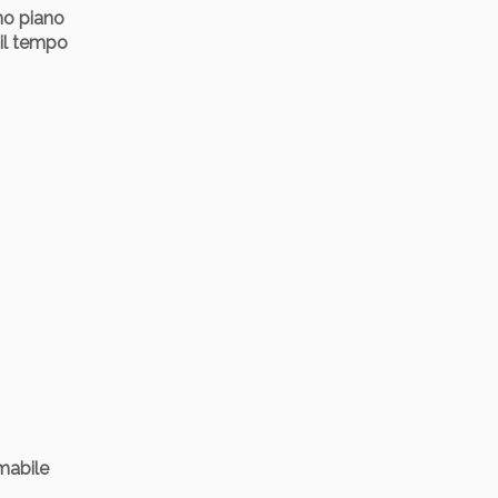
ano piano
 il tempo
lmabile