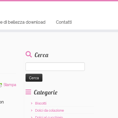
te di bellezza download
Contatti
Cerca
Ricerca
per:
Stampa
Categorie
on
Biscotti
Dolci da colazione
Dolci al cucchiaio