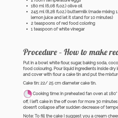
2 room temperature eggs
180 ml (6,08 fl.oz.) olive oil
245 ml (8,28 fl.oz.) buttermilk (made mixing 1
lemon juice and let it stand for 10 minutes)
2 teaspoons of red food coloring
1 teaspoon of white vinegar
Procedure – How to make red
Put in a bowl white flour, sugar, baking soda, coco
food colouring. Pour liquid ingredients inside dry
and cover with flour a cake tin and put the mixture
Cake tin
: 22/ 25 cm diameter cake tin.
Cooking time
: in preheated fan oven at 180°
off, I left cake in the off oven for more 30 minutes
doesn’t collapse after sudden decrease of temper
Note
: To fill the cake I suggest you a cream che