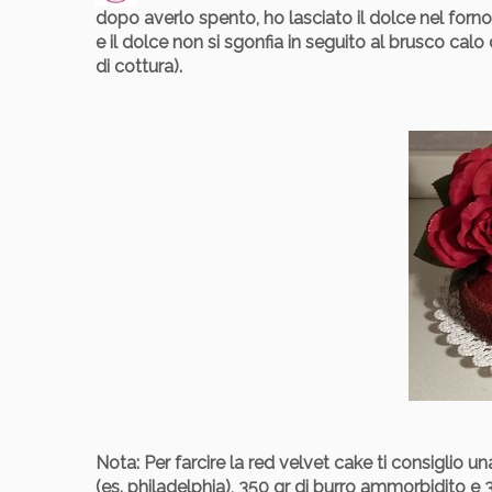
dopo averlo spento, ho lasciato il dolce nel forn
e il dolce non si sgonfia in seguito al brusco calo
di cottura).
Nota
: Per farcire la red velvet cake ti consiglio
(es. philadelphia), 350 gr di burro ammorbidito e