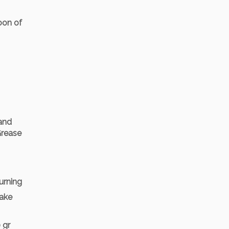
poon of
 and
Grease
urning
cake
 gr