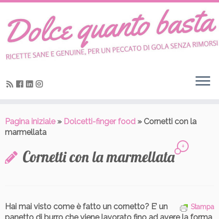
Skip
to
content
Pagina iniziale
»
Dolcetti-finger food
»
Cornetti con la
marmellata
4
Cornetti con la marmellata
Hai mai visto come è fatto un cornetto? E’ un
Stampa
panetto di burro che viene lavorato fino ad avere la forma