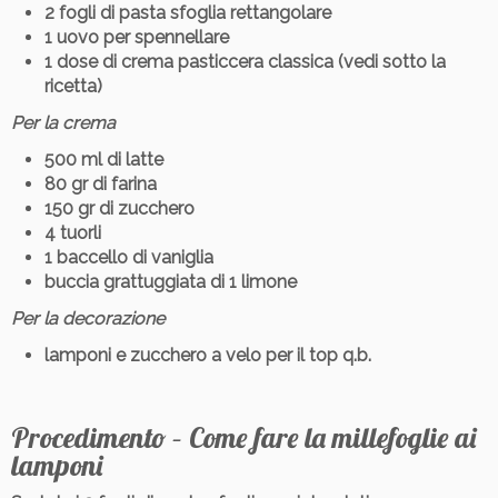
2 fogli di pasta sfoglia rettangolare
1 uovo per spennellare
1 dose di crema pasticcera classica (vedi sotto la
ricetta)
Per la crema
500 ml di latte
80 gr di farina
150 gr di zucchero
4 tuorli
1 baccello di vaniglia
buccia grattuggiata di 1 limone
Per la decorazione
lamponi e zucchero a velo per il top q.b.
Procedimento – Come fare la millefoglie ai
lamponi