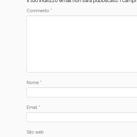
Il tuo indirizzo email non sarà pubblicato.
I campi
Commento
*
Nome
*
Email
*
Sito web