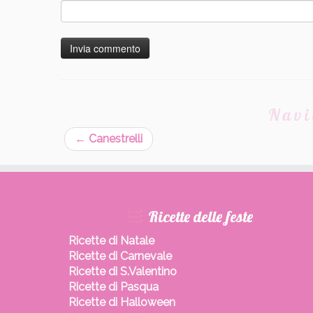
Navi
←
Canestrelli
Ricette delle feste
Ricette di Natale
Ricette di Carnevale
Ricette di S.Valentino
Ricette di Pasqua
Ricette di Halloween