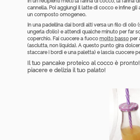
In un recipienti metti la farina di cocco, la farina 
cannella. Poi aggiungi il latte di cocco e infine
un composto omogeneo.
In una padellina dai bordi alti versa un filo di oli
ungerla d’olio) e attendi qualche minuto per far sc
coperchio. Fai cuocere a fuoco
molto basso
per 
(asciutta, non liquida). A questo punto gira dolcem
staccare i bordi e una paletta) e lascia cuocere pe
Il tuo pancake proteico al cocco è pronto!
piacere e delizia il tuo palato!