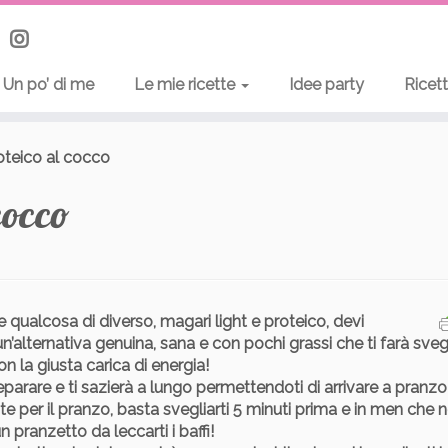
Un po’ di me
Le mie ricette
Idee party
Ricet
teico al cocco
cocco
re qualcosa di diverso, magari
light e proteico
, devi
n’alternativa genuina, sana e con pochi grassi
che ti farà sveg
con la giusta carica di energia!
eparare
e ti sazierà a lungo permettendoti di arrivare a pranz
e per il pranzo, basta svegliarti 5 minuti prima e in men che n
n pranzetto da leccarti i baffi!