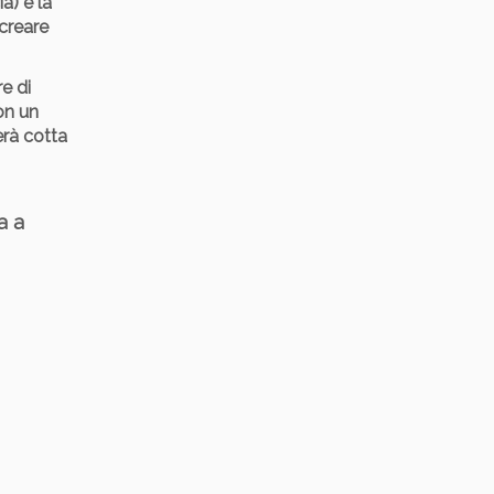
a) e la
creare
re di
on un
erà cotta
a a