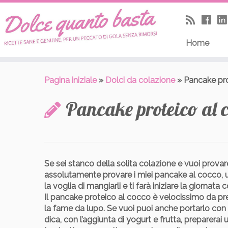
Skip
to
content
Home
Pagina iniziale
»
Dolci da colazione
»
Pancake pro
Pancake proteico al 
Se sei stanco della solita colazione e vuoi prova
assolutamente provare i miei
pancake al cocco, u
la voglia di mangiarli e ti farà iniziare la giornata 
Il pancake proteico al cocco è velocissimo da pr
la fame da lupo. Se vuoi puoi anche portarlo con t
dica, con l’aggiunta di yogurt e frutta, preparerai u