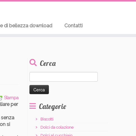
te di bellezza download
Contatti
Cerca
Ricerca
per:
Stampa
liare per
Categorie
o senza
Biscotti
on si
Dolci da colazione
Dolci al cucchiaio