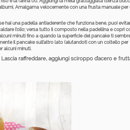
di riso e la farina 00. Aggiungi la mela grattuggiata (senza bucci
 gli albumi. Amalgama velocemente con una frusta manuale per 
o (se hai una padella antiaderente che funziona bene, puoi evita
aldare l’olio; versa tutto il composto nella padellina e copri c
alcuni minuti fino a quando la superficie del pancake ti sembr
ente il pancake sull’altro lato (aiutandoti con un coltello per
r alcuni minuti.
Lascia raffreddare, aggiungi sciroppo d’acero e frutt