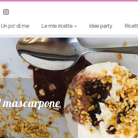
Un po’ di me
Le mie ricette
Idee party
Ricet
Biscotti a scacchi
Scopri la ricetta