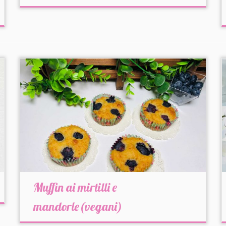
Muffin ai mirtilli e
mandorle(vegani)