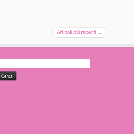
Articoli più recenti
→
icerca
er: