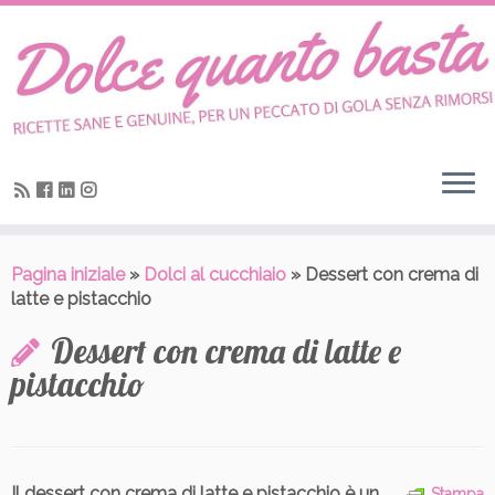
Skip
to
content
Pagina iniziale
»
Dolci al cucchiaio
»
Dessert con crema di
latte e pistacchio
Dessert con crema di latte e
pistacchio
Il dessert con crema di latte e pistacchio è un
Stampa