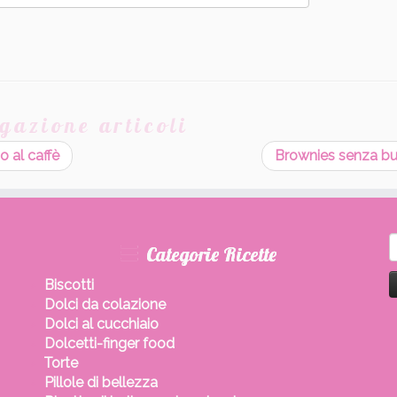
gazione articoli
 al caffè
Brownies senza b
R
Categorie Ricette
p
Biscotti
Dolci da colazione
Dolci al cucchiaio
Dolcetti-finger food
Torte
Pillole di bellezza