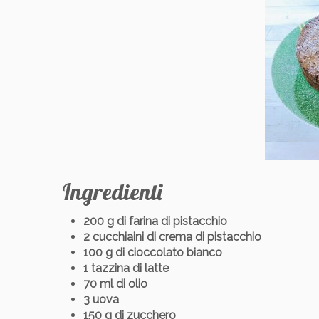
Ingredienti
200 g di farina di pistacchio
2 cucchiaini di crema di pistacchio
100 g di cioccolato bianco
1 tazzina di latte
70 ml di olio
3 uova
150 g di zucchero