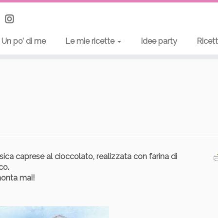
Un po’ di me
Le mie ricette
Idee party
Ricet
sica caprese al cioccolato, realizzata con farina di
co.
monta mai!