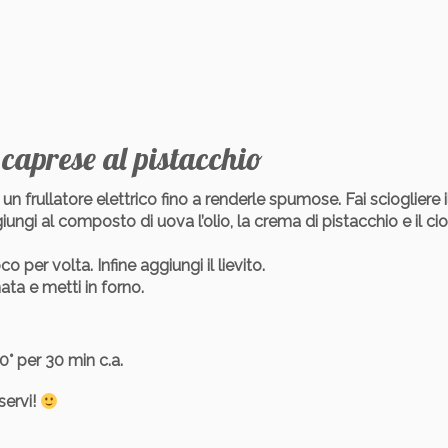
caprese al pistacchio
 frullatore elettrico fino a renderle spumose. Fai sciogliere i
iungi al composto di uova l’olio, la crema di pistacchio e il c
o per volta. Infine aggiungi il lievito.
ata e metti in forno.
0° per 30 min c.a.
servi!