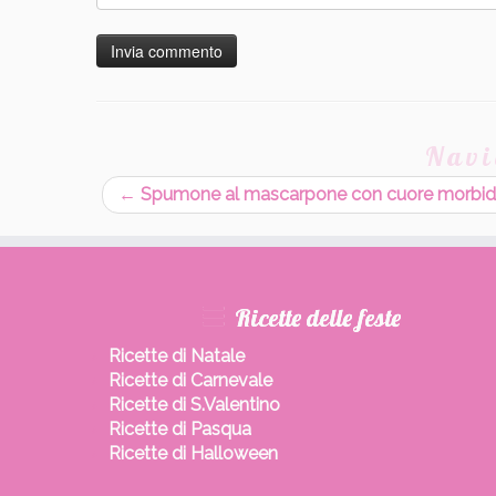
Navi
←
Spumone al mascarpone con cuore morbido
Ricette delle feste
Ricette di Natale
Ricette di Carnevale
Ricette di S.Valentino
Ricette di Pasqua
Ricette di Halloween