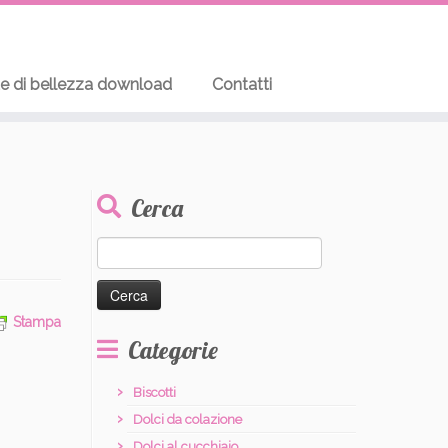
te di bellezza download
Contatti
Cerca
Ricerca
per:
Stampa
Categorie
Biscotti
Dolci da colazione
Dolci al cucchiaio