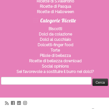
Ricette di S.Valentino
Ricette di Pasqua
Ricette di Halloween
Categorie Ricette
Biscotti
Dolci da colazione
Dolci al cucchiaio
Dolcetti-finger food
Torte
Pillole di bellezza
Ricette di bellezza download
Social opinions
Sei favorevole a sostituire il burro nei dolci?
Ricerca
per: