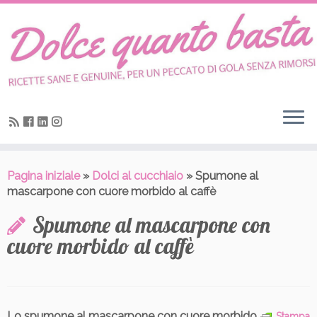
Skip
to
content
Pagina iniziale
»
Dolci al cucchiaio
»
Spumone al
mascarpone con cuore morbido al caffè
Spumone al mascarpone con
cuore morbido al caffè
Lo spumone al mascarpone con cuore morbido
Stampa