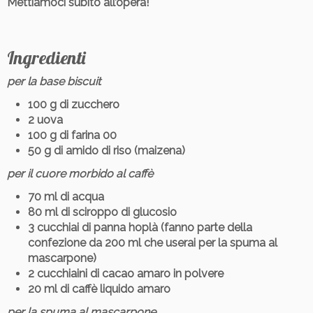
Mettiamoci subito all’opera!
Ingredienti
per la base biscuit
100 g di zucchero
2 uova
100 g di farina 00
50 g di amido di riso (maizena)
per il cuore morbido al caffè
70 ml di acqua
80 ml di sciroppo di glucosio
3 cucchiai di panna hoplà (fanno parte della
confezione da 200 ml che userai per la spuma al
mascarpone)
2 cucchiaini di cacao amaro in polvere
20 ml di caffè liquido amaro
per la spuma al mascarpone