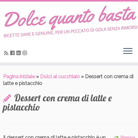
Skip
to
content
Pagina iniziale
»
Dolci al cucchiaio
»
Dessert con crema di
latte e pistacchio
Dessert con crema di latte e
pistacchio
Il dessert con crema di latte e pistacchio è un
Stampa